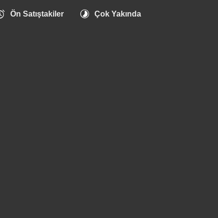
arm
timelapse
Ön Satıştakiler
Çok Yakında