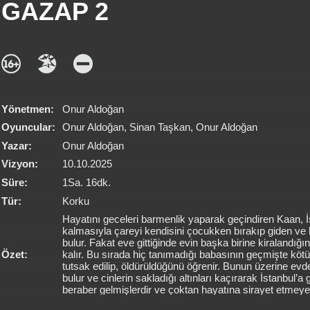
GAZAP 2
Yönetmen:
Onur Aldoğan
Oyuncular:
Onur Aldoğan, Sinan Taşkan, Onur Aldoğan
Yazar:
Onur Aldoğan
Vizyon:
10.10.2025
Süre:
1Sa. 16dk.
Tür:
Korku
Hayatını geceleri barmenlik yaparak geçindiren Kaan, İs
kalmasıyla çareyi kendisini çocukken bırakıp giden v
bulur. Fakat eve gittiğinde evin başka birine kiralandığı
Özet:
kalır. Bu sırada hiç tanımadığı babasının geçmişte kötü
tutsak edilip, öldürüldüğünü öğrenir. Bunun üzerine ev
bulur ve cinlerin sakladığı altınları kaçırarak İstanbul’a g
beraber gelmişlerdir ve çoktan hayatına sirayet etmeye