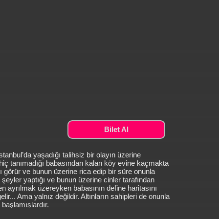
Bilet Al
tanbul’da yaşadığı talihsiz bir olayın üzerine
e hiç tanımadığı babasından kalan köy evine kaçmakta
nı görür ve bunun üzerine rica edip bir süre onunla
 şeyler yaptığı ve bunun üzerine cinler tarafından
den ayrılmak üzereyken babasının define haritasını
elir... Ama yalnız değildir. Altınların sahipleri de onunla
 başlamışlardır.