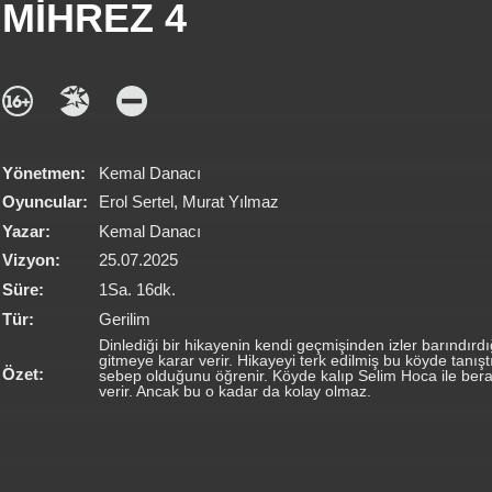
MİHREZ 4
Yönetmen:
Kemal Danacı
Oyuncular:
Erol Sertel, Murat Yılmaz
Yazar:
Kemal Danacı
Vizyon:
25.07.2025
Süre:
1Sa. 16dk.
Tür:
Gerilim
Dinlediği bir hikayenin kendi geçmişinden izler barındır
gitmeye karar verir. Hikayeyi terk edilmiş bu köyde tanış
Özet:
sebep olduğunu öğrenir. Köyde kalıp Selim Hoca ile ber
verir. Ancak bu o kadar da kolay olmaz.