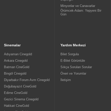
Minyonlar ve Canavarlar
Örümcek-Adam: Yepyeni Bir
Gün
Sinemalar
Yardım Merkezi
Adıyaman Cinegold
Bilet Sorgula
Ankara Cinegold
E-Bilet Görüntüle
Batman CineGold
Sıkça Sorulan Sorular
Bingöl Cinegold
Öneri ve Yorumlar
Diyarbakır Forum Avm Cinegold
İletişim
Doğubayazıt CineGold
Edirne CineGold
Gezici Sinema Cinegold
Hakkari CineGold