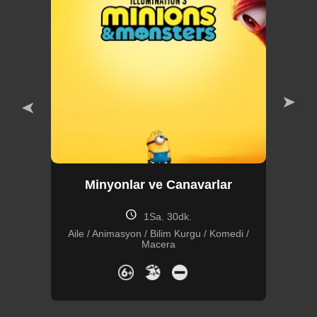
ı
Minyonlar ve Canavarlar
schedule
1Sa. 30dk.
Aile / Animasyon / Bilim Kurgu / Komedi /
Macera