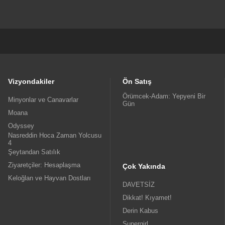
Vizyondakiler
Ön Satış
Örümcek-Adam: Yepyeni Bir
Minyonlar ve Canavarlar
Gün
Moana
Odyssey
Nasreddin Hoca Zaman Yolcusu
4
Şeytandan Satılık
Ziyaretçiler: Hesaplaşma
Çok Yakında
Keloğlan ve Hayvan Dostları
DAVETSİZ
Dikkat! Kıyamet!
Derin Kabus
Supergirl