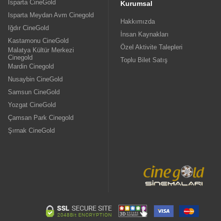
Isparta CineGold
Kurumsal
Isparta Meydan Avm Cinegold
Hakkımızda
Iğdır CineGold
İnsan Kaynakları
Kastamonu CineGold
Özel Aktivite Talepleri
Malatya Kültür Merkezi
Cinegold
Toplu Bilet Satış
Mardin Cinegold
Nusaybin CineGold
Samsun CineGold
Yozgat CineGold
Çamsan Park Cinegold
Şırnak CineGold