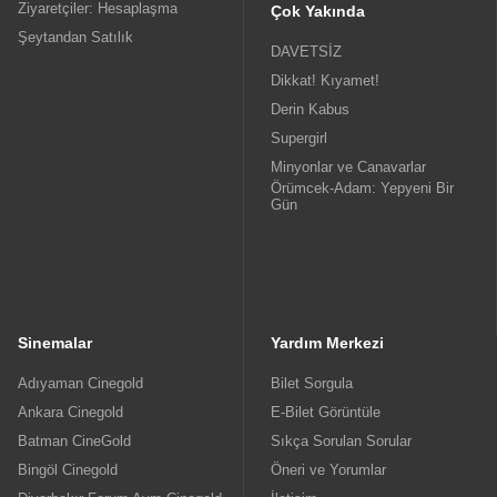
Ziyaretçiler: Hesaplaşma
Çok Yakında
Şeytandan Satılık
DAVETSİZ
Dikkat! Kıyamet!
Derin Kabus
Supergirl
Minyonlar ve Canavarlar
Örümcek-Adam: Yepyeni Bir
Gün
Sinemalar
Yardım Merkezi
Adıyaman Cinegold
Bilet Sorgula
Ankara Cinegold
E-Bilet Görüntüle
Batman CineGold
Sıkça Sorulan Sorular
Bingöl Cinegold
Öneri ve Yorumlar