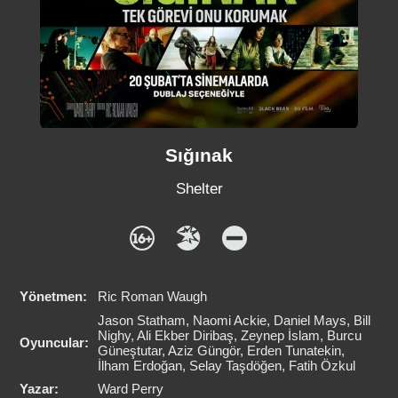
Sığınak
Shelter
Yönetmen:
Ric Roman Waugh
Jason Statham, Naomi Ackie, Daniel Mays, Bill
Nighy, Ali Ekber Diribaş, Zeynep İslam, Burcu
Oyuncular:
Güneştutar, Aziz Güngör, Erden Tunatekin,
İlham Erdoğan, Selay Taşdöğen, Fatih Özkul
Yazar:
Ward Perry