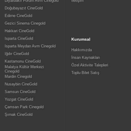
Diyarbakır Forum Avm Cinegold
İletişim
Doğubayazıt CineGold
Edirne CineGold
Gezici Sinema Cinegold
Hakkari CineGold
Isparta CineGold
Kurumsal
Isparta Meydan Avm Cinegold
Hakkımızda
Iğdır CineGold
İnsan Kaynakları
Kastamonu CineGold
Özel Aktivite Talepleri
Malatya Kültür Merkezi
Cinegold
Toplu Bilet Satış
Mardin Cinegold
Nusaybin CineGold
Samsun CineGold
Yozgat CineGold
Çamsan Park Cinegold
Şırnak CineGold