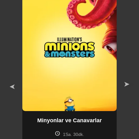
Minyonlar ve Canavarlar
schedule
1Sa. 30dk.