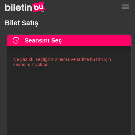
menu
Bilet Satış
pace
Seansını Seç
Ne yazıkki seçtiğiniz sinema ve tarihte bu film için
seansımız yoktur.