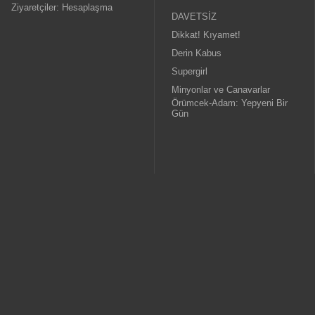
Ziyaretçiler: Hesaplaşma
DAVETSİZ
Dikkat! Kıyamet!
Derin Kabus
Supergirl
Minyonlar ve Canavarlar
Örümcek-Adam: Yepyeni Bir
Gün
Sinemalar
Yardım Merkezi
Adıyaman Cinegold
Bilet Sorgula
Ankara Cinegold
E-Bilet Görüntüle
Batman CineGold
Sıkça Sorulan Sorular
Bingöl Cinegold
Öneri ve Yorumlar
Diyarbakır Forum Avm Cinegold
İletişim