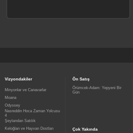
Vizyondakiler
Ön Satış
Örümcek-Adam: Yepyeni Bir
Minyonlar ve Canavarlar
Gün
Moana
Odyssey
Nasreddin Hoca Zaman Yolcusu
4
Şeytandan Satılık
Keloğlan ve Hayvan Dostları
Çok Yakında