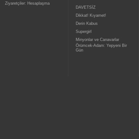
Ziyaretçiler: Hesaplaşma
DAVETSİZ
Dikkat! Kıyamet!
Derin Kabus
Supergirl
Minyonlar ve Canavarlar
Örümcek-Adam: Yepyeni Bir
Gün
Sinemalar
Yardım Merkezi
Adıyaman Cinegold
Bilet Sorgula
Ankara Cinegold
E-Bilet Görüntüle
Batman CineGold
Sıkça Sorulan Sorular
Bingöl Cinegold
Öneri ve Yorumlar
Diyarbakır Forum Avm Cinegold
İletişim