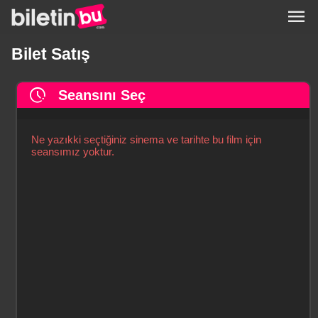
menu
Bilet Satış
pace
Seansını Seç
Ne yazıkki seçtiğiniz sinema ve tarihte bu film için
seansımız yoktur.