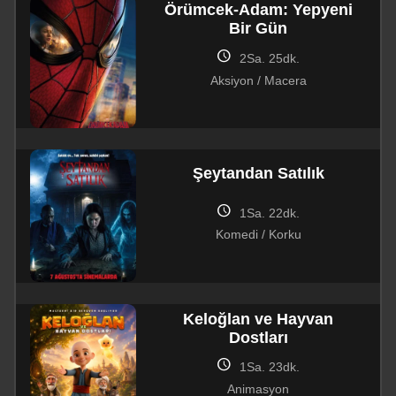
Örümcek-Adam: Yepyeni
Bir Gün
schedule
2Sa. 25dk.
Aksiyon / Macera
Şeytandan Satılık
schedule
1Sa. 22dk.
Komedi / Korku
Keloğlan ve Hayvan
Dostları
schedule
1Sa. 23dk.
Animasyon