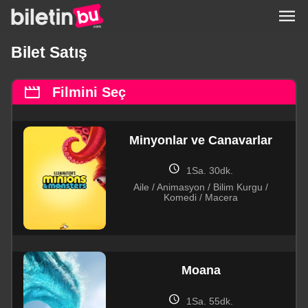
menu
Bilet Satış
movie
Filmini Seç
Minyonlar ve Canavarlar
schedule
1Sa. 30dk.
Aile / Animasyon / Bilim Kurgu /
Komedi / Macera
Moana
schedule
1Sa. 55dk.