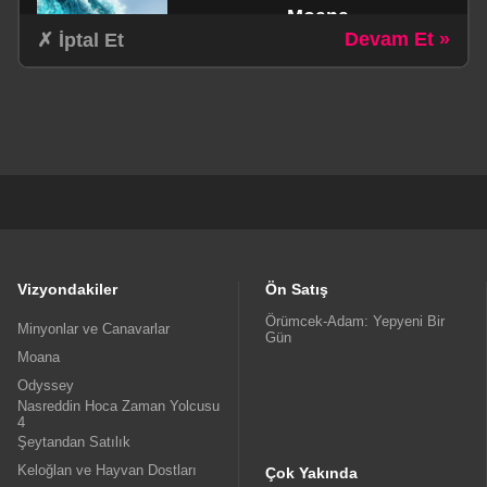
Moana
Devam Et »
✗ İptal Et
schedule
1Sa. 55dk.
Aile / Aksiyon / Komedi / Macera
Odyssey
schedule
3Sa. 0dk.
Dram / Fantastik / Macera
Vizyondakiler
Ön Satış
Örümcek-Adam: Yepyeni Bir
Minyonlar ve Canavarlar
Gün
Moana
Nasreddin Hoca Zaman
Odyssey
Yolcusu 4
Nasreddin Hoca Zaman Yolcusu
4
schedule
Şeytandan Satılık
1Sa. 16dk.
Keloğlan ve Hayvan Dostları
Animasyon
Çok Yakında