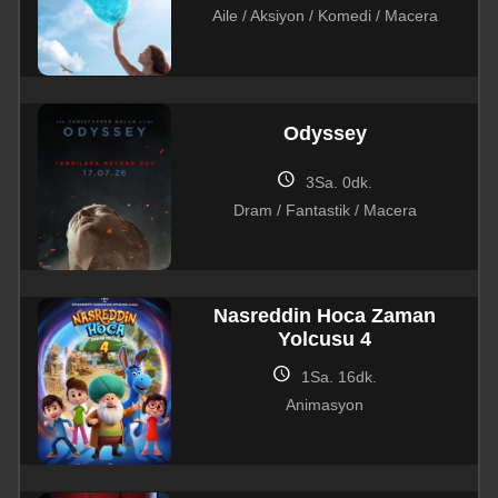
Aile / Aksiyon / Komedi / Macera
Odyssey
schedule
3Sa. 0dk.
Dram / Fantastik / Macera
Nasreddin Hoca Zaman
Yolcusu 4
schedule
1Sa. 16dk.
Animasyon