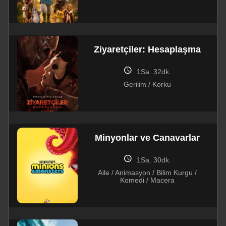
Ziyaretçiler: Hesaplaşma
schedule
1Sa. 32dk.
Gerilim / Korku
Minyonlar ve Canavarlar
schedule
1Sa. 30dk.
Aile / Animasyon / Bilim Kurgu /
Komedi / Macera