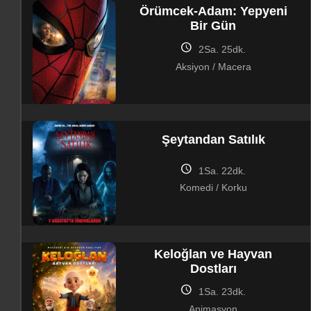
Örümcek-Adam: Yepyeni
Bir Gün
schedule
2Sa. 25dk.
Aksiyon / Macera
Şeytandan Satılık
schedule
1Sa. 22dk.
Komedi / Korku
Keloğlan ve Hayvan
Dostları
schedule
1Sa. 23dk.
Animasyon