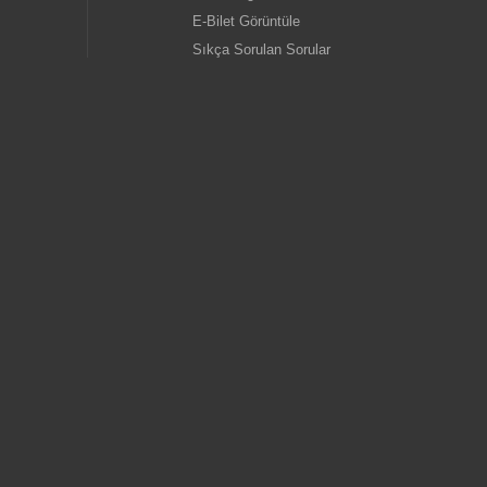
E-Bilet Görüntüle
Sıkça Sorulan Sorular
Öneri ve Yorumlar
gold
İletişim
Kurumsal
old
Hakkımızda
İnsan Kaynakları
Özel Aktivite Talepleri
egold
Toplu Bilet Satış