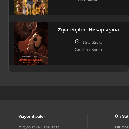
Ziyaretçiler: Hesaplaşma
schedule
1Sa. 32dk.
Gerilim / Korku
Minyonlar ve Canavarlar
schedule
1Sa. 30dk.
Aile / Animasyon / Bilim Kurgu /
Komedi / Macera
Vizyondakiler
Ön Sat
Minyonlar ve Canavarlar
Örümcek