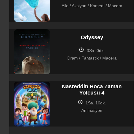
Aile / Aksiyon / Komedi / Macera
Odyssey
schedule
3Sa. 0dk.
Dram / Fantastik / Macera
Nasreddin Hoca Zaman
Yolcusu 4
schedule
1Sa. 16dk.
Animasyon