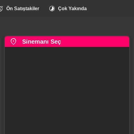
arm
timelapse
Ön Satıştakiler
Çok Yakında
location_on
Sinemanı Seç