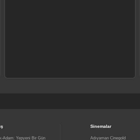
ış
Sinemalar
-Adam: Yepyeni Bir Gün
Adıyaman Cinegold