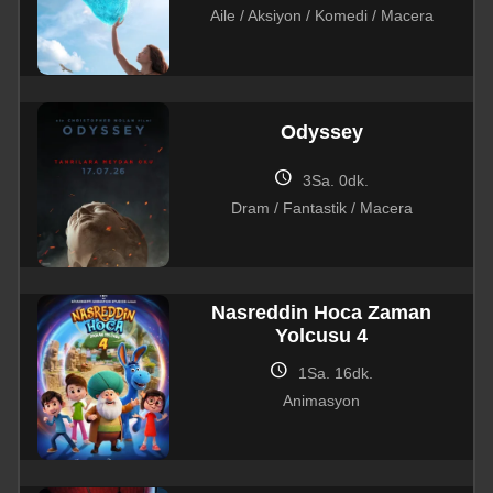
Aile / Aksiyon / Komedi / Macera
Odyssey
schedule
3Sa. 0dk.
Dram / Fantastik / Macera
Nasreddin Hoca Zaman
Yolcusu 4
schedule
1Sa. 16dk.
Animasyon