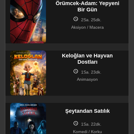
Örümcek-Adam: Yepyeni
Bir Gün
schedule
2Sa. 25dk.
Aksiyon / Macera
Keloğlan ve Hayvan
Dostları
schedule
1Sa. 23dk.
Animasyon
Şeytandan Satılık
schedule
1Sa. 22dk.
Komedi / Korku