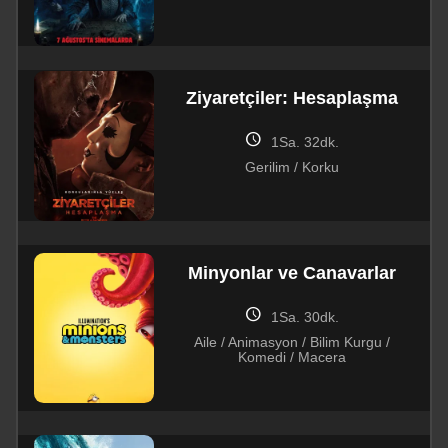
Ziyaretçiler: Hesaplaşma
schedule
1Sa. 32dk.
Gerilim / Korku
Minyonlar ve Canavarlar
schedule
1Sa. 30dk.
Aile / Animasyon / Bilim Kurgu /
Komedi / Macera