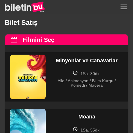
menu
Bilet Satış
movie
Filmini Seç
Minyonlar ve Canavarlar
schedule
1Sa. 30dk.
Aile / Animasyon / Bilim Kurgu /
Komedi / Macera
Moana
schedule
1Sa. 55dk.