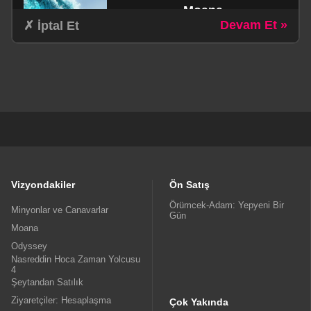
Moana
Devam Et »
✗ İptal Et
schedule
1Sa. 55dk.
Aile / Aksiyon / Komedi / Macera
Odyssey
schedule
3Sa. 0dk.
Dram / Fantastik / Macera
Vizyondakiler
Ön Satış
Örümcek-Adam: Yepyeni Bir
Minyonlar ve Canavarlar
Gün
Moana
Nasreddin Hoca Zaman
Odyssey
Yolcusu 4
Nasreddin Hoca Zaman Yolcusu
4
schedule
Şeytandan Satılık
1Sa. 16dk.
Ziyaretçiler: Hesaplaşma
Animasyon
Çok Yakında