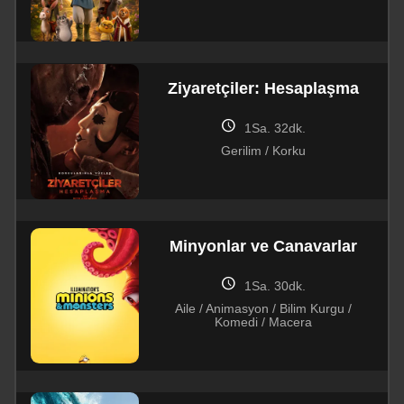
Ziyaretçiler: Hesaplaşma
schedule
1Sa. 32dk.
Gerilim / Korku
Minyonlar ve Canavarlar
schedule
1Sa. 30dk.
Aile / Animasyon / Bilim Kurgu /
Komedi / Macera