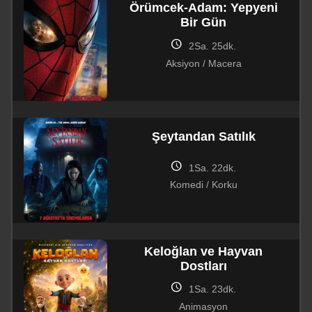
Örümcek-Adam: Yepyeni
Bir Gün
schedule
2Sa. 25dk.
Aksiyon / Macera
Şeytandan Satılık
schedule
1Sa. 22dk.
Komedi / Korku
Keloğlan ve Hayvan
Dostları
schedule
1Sa. 23dk.
Animasyon