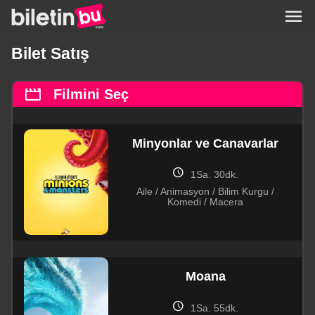
menu
Bilet Satış
movie
Filmini Seç
Minyonlar ve Canavarlar
schedule
1Sa. 30dk.
Aile / Animasyon / Bilim Kurgu /
Komedi / Macera
Moana
schedule
1Sa. 55dk.