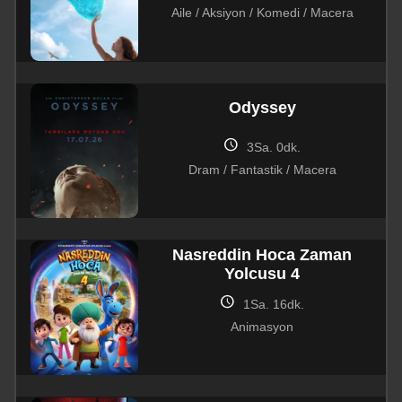
Aile / Aksiyon / Komedi / Macera
Odyssey
schedule
3Sa. 0dk.
Dram / Fantastik / Macera
Nasreddin Hoca Zaman
Yolcusu 4
schedule
1Sa. 16dk.
Animasyon