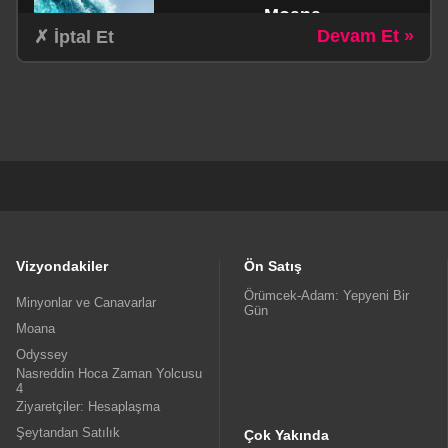
Moana
Devam Et »
✗ İptal Et
schedule
1Sa. 55dk.
Aile / Aksiyon / Komedi / Macera
Odyssey
schedule
3Sa. 0dk.
Dram / Fantastik / Macera
Vizyondakiler
Ön Satış
Örümcek-Adam: Yepyeni Bir
Minyonlar ve Canavarlar
Gün
Moana
Nasreddin Hoca Zaman
Odyssey
Yolcusu 4
Nasreddin Hoca Zaman Yolcusu
4
schedule
Ziyaretçiler: Hesaplaşma
1Sa. 16dk.
Şeytandan Satılık
Animasyon
Çok Yakında