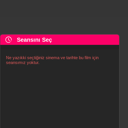
pace
Seansını Seç
Ne yazıkki seçtiğiniz sinema ve tarihte bu film için
seansımız yoktur.