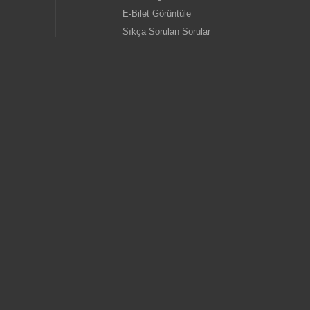
E-Bilet Görüntüle
Sıkça Sorulan Sorular
Öneri ve Yorumlar
gold
İletişim
Kurumsal
old
Hakkımızda
İnsan Kaynakları
Özel Aktivite Talepleri
egold
Toplu Bilet Satış