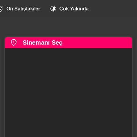
arm
timelapse
Ön Satıştakiler
Çok Yakında
location_on
Sinemanı Seç