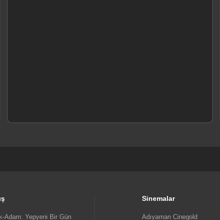
ış
Sinemalar
-Adam: Yepyeni Bir Gün
Adıyaman Cinegold