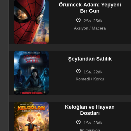
Örümcek-Adam: Yepyeni
Bir Gün
schedule
2Sa. 25dk.
Aksiyon / Macera
Şeytandan Satılık
schedule
1Sa. 22dk.
Komedi / Korku
Keloğlan ve Hayvan
Dostları
schedule
1Sa. 23dk.
Animasyon