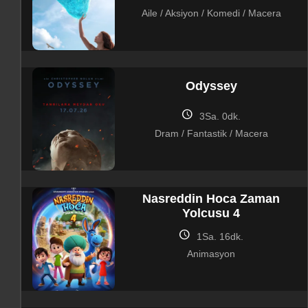
Aile / Aksiyon / Komedi / Macera
Odyssey
schedule
3Sa. 0dk.
Dram / Fantastik / Macera
Nasreddin Hoca Zaman
Yolcusu 4
schedule
1Sa. 16dk.
Animasyon