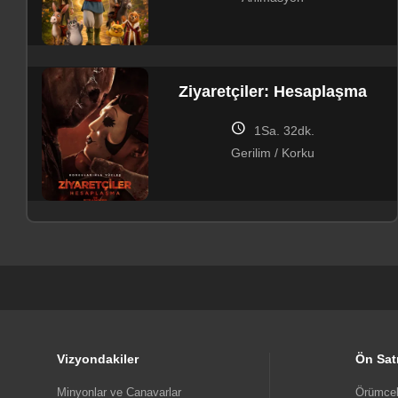
Ziyaretçiler: Hesaplaşma
schedule
1Sa. 32dk.
Gerilim / Korku
Minyonlar ve Canavarlar
schedule
1Sa. 30dk.
Aile / Animasyon / Bilim Kurgu /
Komedi / Macera
Vizyondakiler
Ön Sat
Minyonlar ve Canavarlar
Örümcek