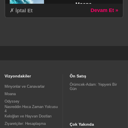
Moana
Devam Et »
✗ İptal Et
schedule
1Sa. 55dk.
Aile / Aksiyon / Komedi / Macera
Odyssey
schedule
3Sa. 0dk.
Dram / Fantastik / Macera
Vizyondakiler
Ön Satış
Örümcek-Adam: Yepyeni Bir
Minyonlar ve Canavarlar
Gün
Moana
Nasreddin Hoca Zaman
Odyssey
Yolcusu 4
Nasreddin Hoca Zaman Yolcusu
4
schedule
Keloğlan ve Hayvan Dostları
1Sa. 16dk.
Ziyaretçiler: Hesaplaşma
Animasyon
Çok Yakında