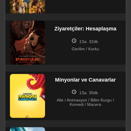
Ziyaretçiler: Hesaplaşma
schedule
1Sa. 32dk.
Gerilim / Korku
Minyonlar ve Canavarlar
schedule
1Sa. 30dk.
Aile / Animasyon / Bilim Kurgu /
Komedi / Macera