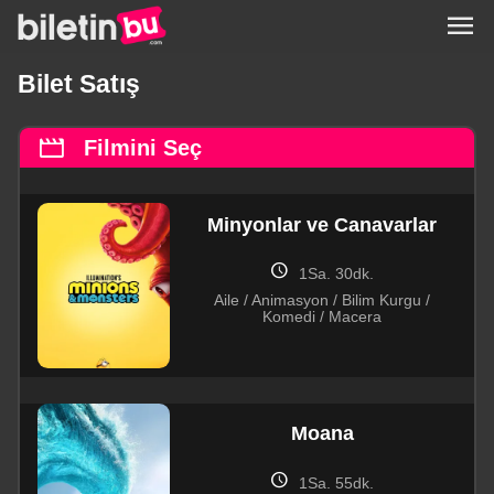
menu
Bilet Satış
movie
Filmini Seç
Minyonlar ve Canavarlar
schedule
1Sa. 30dk.
Aile / Animasyon / Bilim Kurgu /
Komedi / Macera
Moana
schedule
1Sa. 55dk.