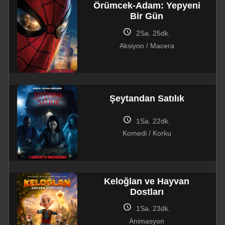
Örümcek-Adam: Yepyeni
Bir Gün
schedule
2Sa. 25dk.
Aksiyon / Macera
Şeytandan Satılık
schedule
1Sa. 22dk.
Komedi / Korku
Keloğlan ve Hayvan
Dostları
schedule
1Sa. 23dk.
Animasyon