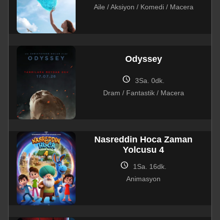
Aile / Aksiyon / Komedi / Macera
Odyssey
schedule
3Sa. 0dk.
Dram / Fantastik / Macera
Nasreddin Hoca Zaman
Yolcusu 4
schedule
1Sa. 16dk.
Animasyon