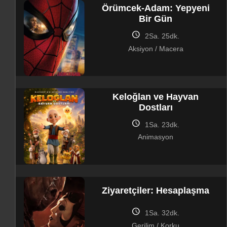
Örümcek-Adam: Yepyeni
Bir Gün
schedule
2Sa. 25dk.
Aksiyon / Macera
Keloğlan ve Hayvan
Dostları
schedule
1Sa. 23dk.
Animasyon
Ziyaretçiler: Hesaplaşma
schedule
1Sa. 32dk.
Gerilim / Korku