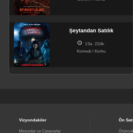
Şeytandan Satılık
schedule
1Sa. 22dk.
Komedi / Korku
Minyonlar ve Canavarlar
schedule
1Sa. 30dk.
Aile / Animasyon / Bilim Kurgu /
Komedi / Macera
Vizyondakiler
Ön Sat
Minyonlar ve Canavarlar
Örümcek