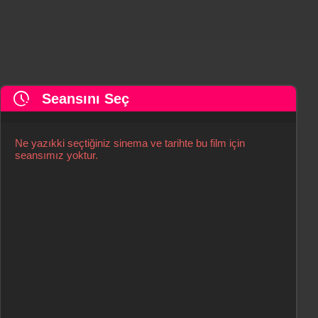
pace
Seansını Seç
Ne yazıkki seçtiğiniz sinema ve tarihte bu film için
seansımız yoktur.