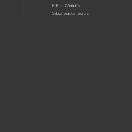
E-Bilet Görüntüle
Sıkça Sorulan Sorular
Öneri ve Yorumlar
gold
İletişim
Kurumsal
old
Hakkımızda
İnsan Kaynakları
Özel Aktivite Talepleri
egold
Toplu Bilet Satış