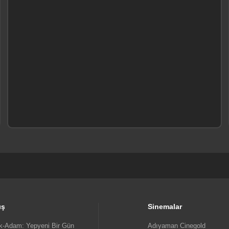
ış
Sinemalar
-Adam: Yepyeni Bir Gün
Adıyaman Cinegold