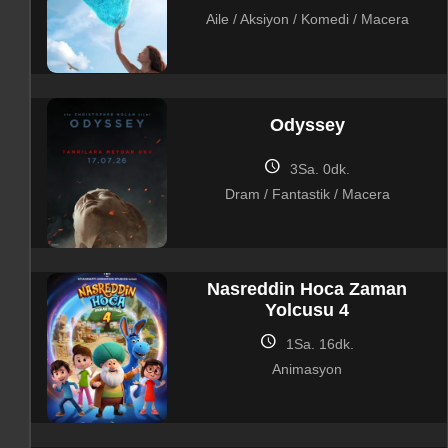
Aile / Aksiyon / Komedi / Macera
Odyssey
schedule
3Sa. 0dk.
Dram / Fantastik / Macera
Nasreddin Hoca Zaman
Yolcusu 4
schedule
1Sa. 16dk.
Animasyon