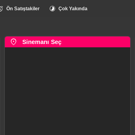
arm
timelapse
Ön Satıştakiler
Çok Yakında
location_on
Sinemanı Seç