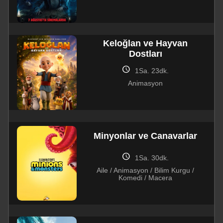
Keloğlan ve Hayvan
Dostları
schedule
1Sa. 23dk.
Animasyon
Minyonlar ve Canavarlar
schedule
1Sa. 30dk.
Aile / Animasyon / Bilim Kurgu /
Komedi / Macera