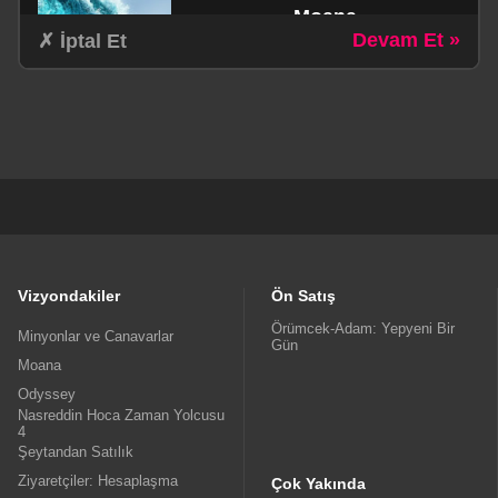
Moana
Devam Et »
✗ İptal Et
schedule
1Sa. 55dk.
Aile / Aksiyon / Komedi / Macera
Odyssey
schedule
3Sa. 0dk.
Dram / Fantastik / Macera
Vizyondakiler
Ön Satış
Örümcek-Adam: Yepyeni Bir
Minyonlar ve Canavarlar
Gün
Moana
Nasreddin Hoca Zaman
Odyssey
Yolcusu 4
Nasreddin Hoca Zaman Yolcusu
4
schedule
Şeytandan Satılık
1Sa. 16dk.
Ziyaretçiler: Hesaplaşma
Animasyon
Çok Yakında