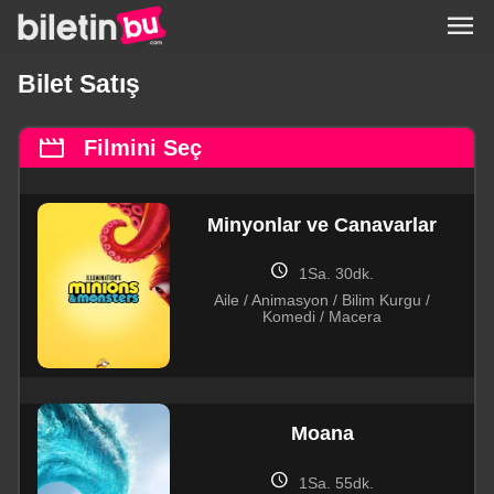
menu
Bilet Satış
movie
Filmini Seç
Minyonlar ve Canavarlar
schedule
1Sa. 30dk.
Aile / Animasyon / Bilim Kurgu /
Komedi / Macera
Moana
schedule
1Sa. 55dk.