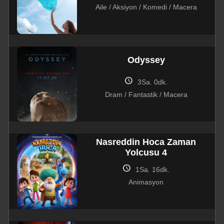
Aile / Aksiyon / Komedi / Macera
Odyssey
schedule
3Sa. 0dk.
Dram / Fantastik / Macera
Nasreddin Hoca Zaman
Yolcusu 4
schedule
1Sa. 16dk.
Animasyon