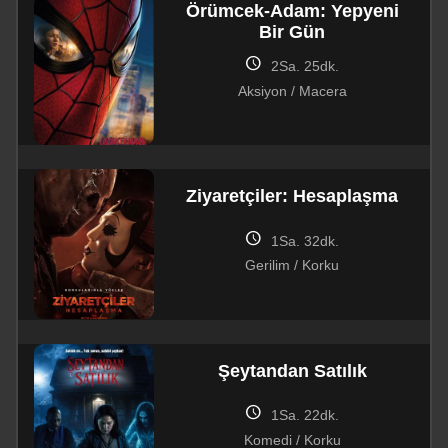
Örümcek-Adam: Yepyeni
Bir Gün
schedule
2Sa. 25dk.
Aksiyon / Macera
Ziyaretçiler: Hesaplaşma
schedule
1Sa. 32dk.
Gerilim / Korku
Şeytandan Satılık
schedule
1Sa. 22dk.
Komedi / Korku