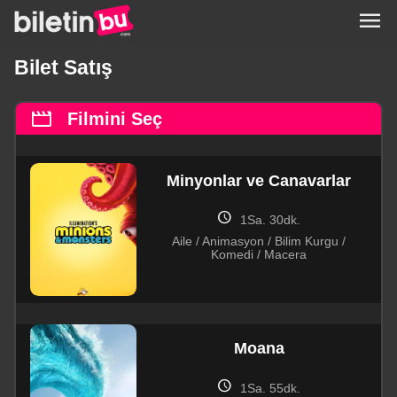
menu
Bilet Satış
movie
Filmini Seç
Minyonlar ve Canavarlar
schedule
1Sa. 30dk.
Aile / Animasyon / Bilim Kurgu /
Komedi / Macera
Moana
schedule
1Sa. 55dk.