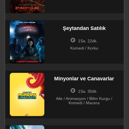
Şeytandan Satılık
schedule
1Sa. 22dk.
Komedi / Korku
Minyonlar ve Canavarlar
schedule
1Sa. 30dk.
Aile / Animasyon / Bilim Kurgu /
Komedi / Macera