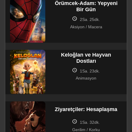
Örümcek-Adam: Yepyeni
Bir Gün
schedule
2Sa. 25dk.
Aksiyon / Macera
Keloğlan ve Hayvan
Dostları
schedule
1Sa. 23dk.
Animasyon
Ziyaretçiler: Hesaplaşma
schedule
1Sa. 32dk.
Gerilim / Korku