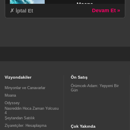
Moana
Devam Et »
✗ İptal Et
schedule
1Sa. 55dk.
Aile / Aksiyon / Komedi / Macera
Odyssey
schedule
3Sa. 0dk.
Dram / Fantastik / Macera
Vizyondakiler
Ön Satış
Örümcek-Adam: Yepyeni Bir
Minyonlar ve Canavarlar
Gün
Moana
Nasreddin Hoca Zaman
Odyssey
Yolcusu 4
Nasreddin Hoca Zaman Yolcusu
4
schedule
Şeytandan Satılık
1Sa. 16dk.
Ziyaretçiler: Hesaplaşma
Animasyon
Çok Yakında