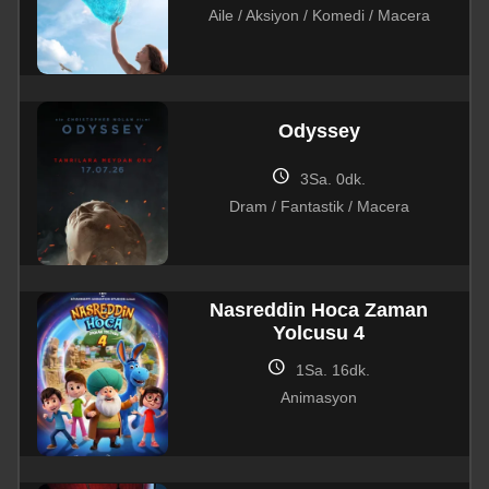
Aile / Aksiyon / Komedi / Macera
Odyssey
schedule
3Sa. 0dk.
Dram / Fantastik / Macera
Nasreddin Hoca Zaman
Yolcusu 4
schedule
1Sa. 16dk.
Animasyon