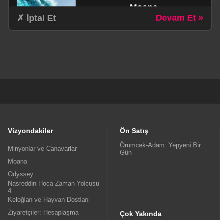
Moana
Devam Et »
✗ İptal Et
schedule
1Sa. 55dk.
Aile / Aksiyon / Komedi / Macera
Odyssey
schedule
3Sa. 0dk.
Dram / Fantastik / Macera
Vizyondakiler
Ön Satış
Örümcek-Adam: Yepyeni Bir
Minyonlar ve Canavarlar
Gün
Moana
Nasreddin Hoca Zaman
Odyssey
Yolcusu 4
Nasreddin Hoca Zaman Yolcusu
4
schedule
Keloğlan ve Hayvan Dostları
1Sa. 16dk.
Ziyaretçiler: Hesaplaşma
Animasyon
Çok Yakında