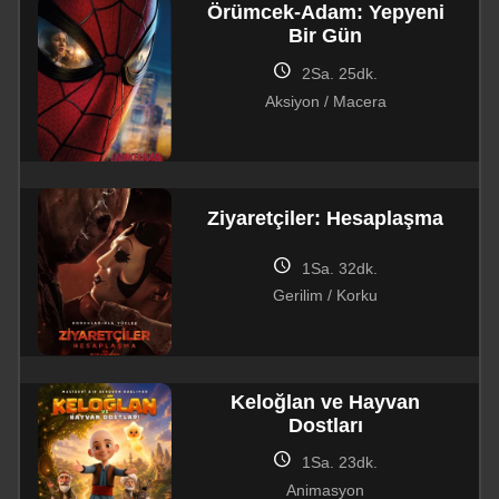
Örümcek-Adam: Yepyeni
Bir Gün
schedule
2Sa. 25dk.
Aksiyon / Macera
Ziyaretçiler: Hesaplaşma
schedule
1Sa. 32dk.
Gerilim / Korku
Keloğlan ve Hayvan
Dostları
schedule
1Sa. 23dk.
Animasyon