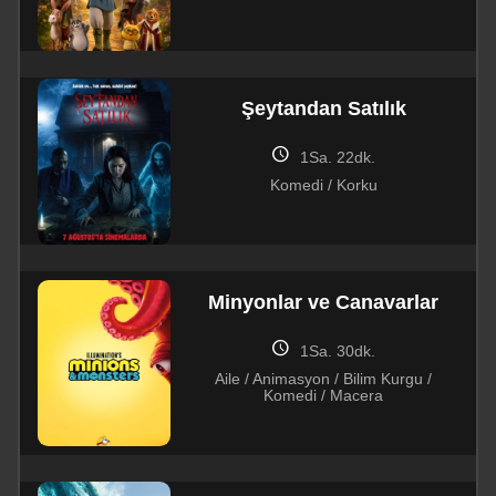
Şeytandan Satılık
schedule
1Sa. 22dk.
Komedi / Korku
Minyonlar ve Canavarlar
schedule
1Sa. 30dk.
Aile / Animasyon / Bilim Kurgu /
Komedi / Macera