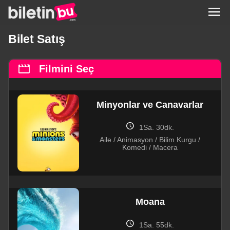
menu
Bilet Satış
movie
Filmini Seç
Minyonlar ve Canavarlar
schedule
1Sa. 30dk.
Aile / Animasyon / Bilim Kurgu /
Komedi / Macera
Moana
schedule
1Sa. 55dk.