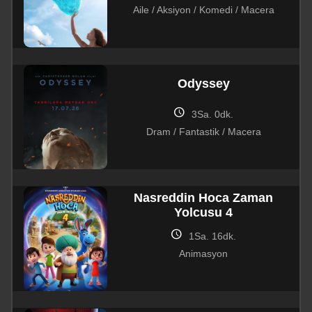
Aile / Aksiyon / Komedi / Macera
Odyssey
schedule
3Sa. 0dk.
Dram / Fantastik / Macera
Nasreddin Hoca Zaman
Yolcusu 4
schedule
1Sa. 16dk.
Animasyon