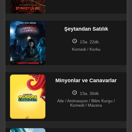
Şeytandan Satılık
schedule
1Sa. 22dk.
Komedi / Korku
Minyonlar ve Canavarlar
schedule
1Sa. 30dk.
Aile / Animasyon / Bilim Kurgu /
Komedi / Macera