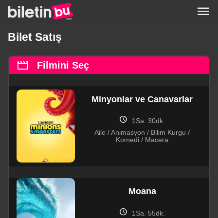
menu
Bilet Satış
movie
Filmini Seç
Minyonlar ve Canavarlar
schedule
1Sa. 30dk.
Aile / Animasyon / Bilim Kurgu /
Komedi / Macera
Moana
schedule
1Sa. 55dk.