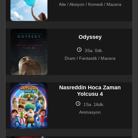
Aile / Aksiyon / Komedi / Macera
Odyssey
schedule
3Sa. 0dk.
Dram / Fantastik / Macera
Nasreddin Hoca Zaman
Yolcusu 4
schedule
1Sa. 16dk.
Animasyon