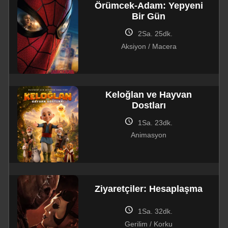
Örümcek-Adam: Yepyeni
Bir Gün
schedule
2Sa. 25dk.
Aksiyon / Macera
Keloğlan ve Hayvan
Dostları
schedule
1Sa. 23dk.
Animasyon
Ziyaretçiler: Hesaplaşma
schedule
1Sa. 32dk.
Gerilim / Korku