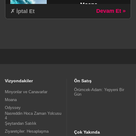
Moana
Devam Et »
✗ İptal Et
schedule
1Sa. 55dk.
Aile / Aksiyon / Komedi / Macera
Odyssey
schedule
3Sa. 0dk.
Dram / Fantastik / Macera
Vizyondakiler
Ön Satış
Örümcek-Adam: Yepyeni Bir
Minyonlar ve Canavarlar
Gün
Moana
Nasreddin Hoca Zaman
Odyssey
Yolcusu 4
Nasreddin Hoca Zaman Yolcusu
4
schedule
Şeytandan Satılık
1Sa. 16dk.
Ziyaretçiler: Hesaplaşma
Animasyon
Çok Yakında