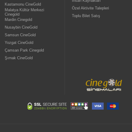
İnsan Kaynakları
Kastamonu CineGold
Özel Aktivite Talepleri
Malatya Kültür Merkezi
Cinegold
Toplu Bilet Satış
Mardin Cinegold
Nusaybin CineGold
Samsun CineGold
Yozgat CineGold
Çamsan Park Cinegold
Şırnak CineGold