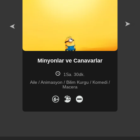
Minyonlar ve Canavarlar
Ör
schedule
1Sa. 30dk.
Aile / Animasyon / Bilim Kurgu / Komedi /
Macera