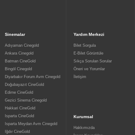
Sinemalar
Yardım Merkezi
Adıyaman Cinegold
Bilet Sorgula
Ankara Cinegold
E-Bilet Görüntüle
Batman CineGold
Sıkça Sorulan Sorular
Bingöl Cinegold
Öneri ve Yorumlar
Diyarbakır Forum Avm Cinegold
İletişim
Doğubayazıt CineGold
Edirne CineGold
Gezici Sinema Cinegold
Hakkari CineGold
Isparta CineGold
Kurumsal
Isparta Meydan Avm Cinegold
Hakkımızda
Iğdır CineGold